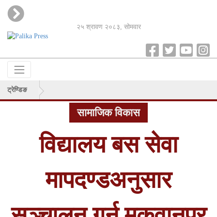
२५ श्रावण २०८३, सोमवार
ट्रेण्डिङ
सामाजिक विकास
विद्यालय बस सेवा
मापदण्डअनुसार
सञ्चालन गर्न मकवानपुर