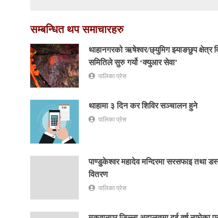
सम्बन्धित थप समाचारहरु
थाहानगरकाे ऋषेश्वर/छ्युमिग झ्याङछुप क्षेत्र
समितिले सुरु गर्यो ‘क्युआर सेवा’
पालिका प्रेस
थाहामा ३ दिन कर शिविर सञ्चालन हुने
पालिका प्रेस
पाण्डुकेश्वर महादेव मन्दिरमा सरसफाइ तथा डस
वितरण
पालिका प्रेस
मकवानपुर जिल्ला अदालतमा दुई वर्ष नाघेका पुरान