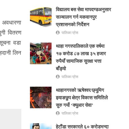
विद्यालय बस सेवा मापदण्डअनुसार
सञ्चालन गर्न मकवानपुर
सो अवधारणा
प्रशासनको निर्देशन
 पुगी वितरण
पालिका प्रेस
सूचना वडा
थाहा नगरपालिकाले एक वर्षमा
ाहदानी लिन
१७ करोड ८७ लाख ३५ हजार
रुपैयाँ सामाजिक सुरक्षा भत्ता
बाँड्यो
पालिका प्रेस
थाहानगरकाे ऋषेश्वर/छ्युमिग
झ्याङछुप क्षेत्र विकास समितिले
सुरु गर्यो ‘क्युआर सेवा’
पालिका प्रेस
हेटौंडा सरकारले ६० करोडभन्दा