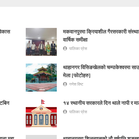
 विकास
मकवानपुरमा क्रियाशील गैरसरकारी संस्थ
वार्षिक समीक्षा
पालिका प्रेस
थाहानगर विसिङखेलको चम्पाकेश्वरमा साउ
मेला [फोटोहरु]
गणेश विष्ट
्टबिन
१४ स्थानीय सरकारले दिन थाले नापी र मा
पालिका प्रेस
ा मुद्दा
थाहानगरमा शिलन्यासको नौ वर्षपछि शङ्ख