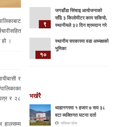
जगडाँडा सिंचाइ आयोजनाको
साँढे ३ किलोमीटर काम सकियो,
ँपालिकाबाट
९
स्थानीयले ३२ दिन श्रमदान गरे
मचारीसहित
ो हो ।
स्थानीय सरकारमा वडा अध्यक्षको
भुमिका
१०
ायीबासी र
उँपालिकाका
भर्खरै
पत्र र २८
थाहानगरमा १ हजार ७ सय ३८
वटा व्यक्तिगत घटना दर्ता
र हालसम्म
पालिका प्रेस