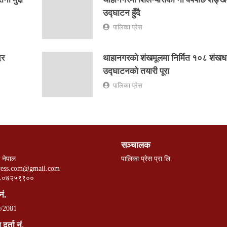
उद्घाटन हुँदै
पालिका प्रेस
िर
थाहानगरको शंखमूलमा निर्मित १०८ शंखध
उद्घाटनको तयारी पूरा
पालिका प्रेस
सञ्चालक
 नेपाल
पालिका प्रेस प्रा.लि.
ress.com@gmail.com
८०७२५९९००
नं.
/2081
दर्ता नं.