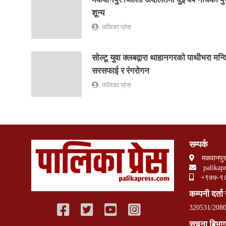
शून्य
पालिका प्रेस
सोल्टू युवा क्लबद्वारा थाहानगरको पाथीभरा मन्द
सरसफाई र रंगरोगन
पालिका प्रेस
सम्पर्क
मकवानपुर
palikap
+९७७-९
कम्पनी दर्ता 
320531/2080
सूचना बिभाग 