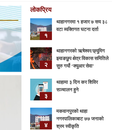
लोकप्रिय
थाहानगरमा १ हजार ७ सय ३८
वटा व्यक्तिगत घटना दर्ता
१
थाहानगरकाे ऋषेश्वर/छ्युमिग
झ्याङछुप क्षेत्र विकास समितिले
२
सुरु गर्यो ‘क्युआर सेवा’
थाहामा ३ दिन कर शिविर
सञ्चालन हुने
३
मकवानपुरको थाहा
नगरपालिकाबाट ७७ जनाको
४
श्रम स्वीकृति