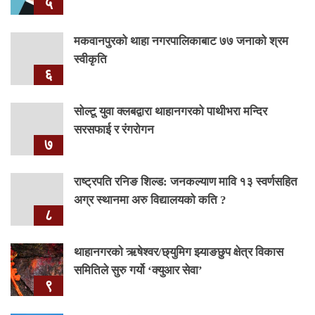
५
मकवानपुरको थाहा नगरपालिकाबाट ७७ जनाको श्रम
स्वीकृति
६
सोल्टू युवा क्लबद्वारा थाहानगरको पाथीभरा मन्दिर
सरसफाई र रंगरोगन
७
राष्ट्रपति रनिङ शिल्ड: जनकल्याण मावि १३ स्वर्णसहित
अग्र स्थानमा अरु विद्यालयको कति ?
८
थाहानगरकाे ऋषेश्वर/छ्युमिग झ्याङछुप क्षेत्र विकास
समितिले सुरु गर्यो ‘क्युआर सेवा’
९