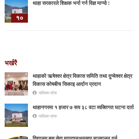
थाहा सरकारले शिक्षक भर्ना गर्न विज्ञ माग्यो !
१०
भर्खरै
थाहाको ऋषेश्वर क्षेत्र विकास समिति तथा दुप्चेश्वर क्षेत्र
विकास कोषबीच सिकाइ आर्दान प्रदान
पालिका प्रेस
थाहानगरमा १ हजार ७ सय ३८ वटा व्यक्तिगत घटना दर्ता
पालिका प्रेस
विद्यालय बस सेवा मापदण्डअनुसार सञ्चालन गर्न