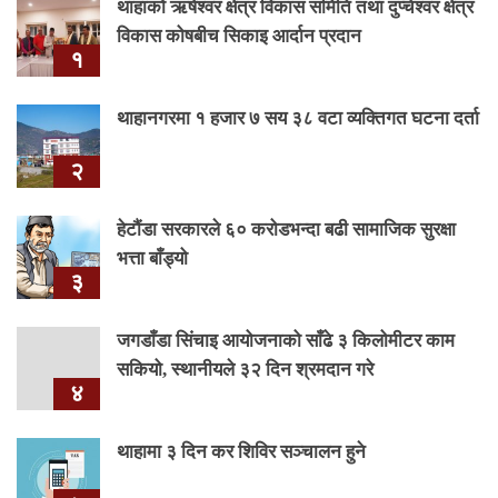
थाहाको ऋषेश्वर क्षेत्र विकास समिति तथा दुप्चेश्वर क्षेत्र
विकास कोषबीच सिकाइ आर्दान प्रदान
१
थाहानगरमा १ हजार ७ सय ३८ वटा व्यक्तिगत घटना दर्ता
२
हेटौंडा सरकारले ६० करोडभन्दा बढी सामाजिक सुरक्षा
भत्ता बाँड्यो
३
जगडाँडा सिंचाइ आयोजनाको साँढे ३ किलोमीटर काम
सकियो, स्थानीयले ३२ दिन श्रमदान गरे
४
थाहामा ३ दिन कर शिविर सञ्चालन हुने