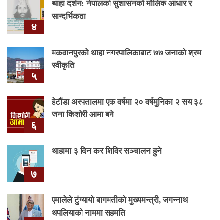
थाहा दर्शन: नेपालको सुशासनको मौलिक आधार र
सान्दर्भिकता
४
मकवानपुरको थाहा नगरपालिकाबाट ७७ जनाको श्रम
स्वीकृति
५
हेटौंडा अस्पतालमा एक वर्षमा २० वर्षमुनिका २ सय ३८
जना किशोरी आमा बने
६
थाहामा ३ दिन कर शिविर सञ्चालन हुने
७
एमालेले टुंग्यायो बागमतीको मुख्यमन्त्री, जगन्नाथ
थपलियाको नाममा सहमति