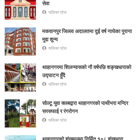
सेवा
पालिका प्रेस
मकवानपुर जिल्ला अदालतमा दुई वर्ष नाघेका पुराना
मुद्दा शून्य
पालिका प्रेस
थाहानगरमा शिलन्यासको नौ वर्षपछि शङ्खधाराको
उद्घाटन हुँदै
पालिका प्रेस
सोल्टू युवा क्लबद्वारा थाहानगरको पाथीभरा मन्दिर
सरसफाई र रंगरोगन
पालिका प्रेस
थाहानगरको शंखमूलमा निर्मित १०८ शंखधारा