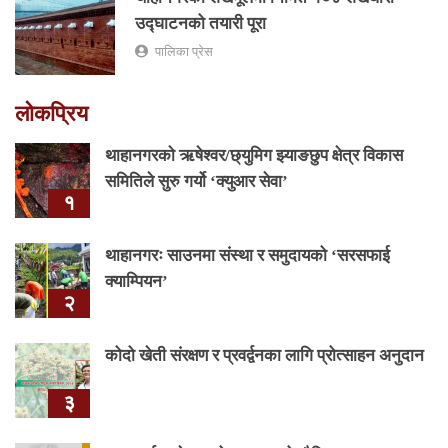
उद्घाटनको तयारी पूरा
पालिका प्रेस
लोकप्रिय
थाहानगरकाे ऋषेश्वर/छ्युमिग झ्याङछुप क्षेत्र विकास
समितिले सुरु गर्यो ‘क्युआर सेवा’
१
थाहानगरः साउनमा संस्था र समुदायको ‘सरसफाई
क्याम्पियन’
२
कोदो खेती संरक्षण र प्रवर्द्वनका लागि प्रोत्साहन अनुदान
३