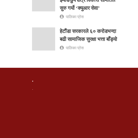
झ्याङछुप क्षेत्र विकास समितिले
सुरु गर्यो ‘क्युआर सेवा’
पालिका प्रेस
हेटौंडा सरकारले ६० करोडभन्दा
बढी सामाजिक सुरक्षा भत्ता बाँड्यो
पालिका प्रेस
.
.