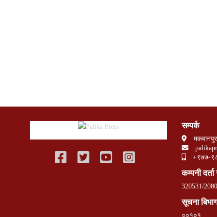
सम्पर्क
मकवानपुर
palikap
+९७७-९
कम्पनी दर्ता 
320531/2080
सूचना बिभाग 
००१०१