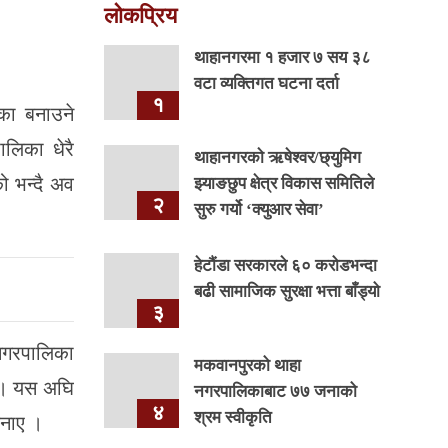
लोकप्रिय
थाहानगरमा १ हजार ७ सय ३८
वटा व्यक्तिगत घटना दर्ता
१
का बनाउने
ालिका धेरै
थाहानगरकाे ऋषेश्वर/छ्युमिग
ो भन्दै अव
झ्याङछुप क्षेत्र विकास समितिले
२
सुरु गर्यो ‘क्युआर सेवा’
हेटौंडा सरकारले ६० करोडभन्दा
बढी सामाजिक सुरक्षा भत्ता बाँड्यो
३
 नगरपालिका
मकवानपुरको थाहा
ए । यस अघि
नगरपालिकाबाट ७७ जनाको
४
श्रम स्वीकृति
जनाए ।