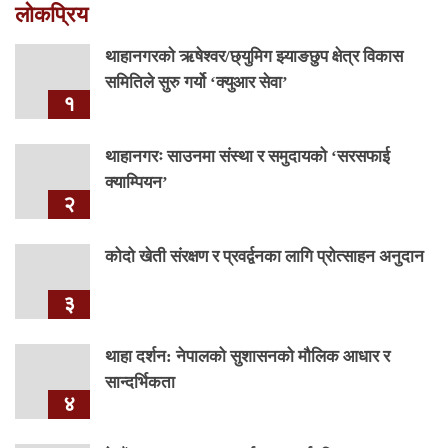
लोकप्रिय
थाहानगरकाे ऋषेश्वर/छ्युमिग झ्याङछुप क्षेत्र विकास
समितिले सुरु गर्यो ‘क्युआर सेवा’
१
थाहानगरः साउनमा संस्था र समुदायको ‘सरसफाई
क्याम्पियन’
२
कोदो खेती संरक्षण र प्रवर्द्वनका लागि प्रोत्साहन अनुदान
३
थाहा दर्शन: नेपालको सुशासनको मौलिक आधार र
सान्दर्भिकता
४