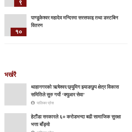
९
पाण्डुकेश्वर महादेव मन्दिरमा सरसफाइ तथा डस्टबिन
वितरण
१०
भर्खरै
थाहानगरकाे ऋषेश्वर/छ्युमिग झ्याङछुप क्षेत्र विकास
समितिले सुरु गर्यो ‘क्युआर सेवा’
पालिका प्रेस
हेटौंडा सरकारले ६० करोडभन्दा बढी सामाजिक सुरक्षा
भत्ता बाँड्यो