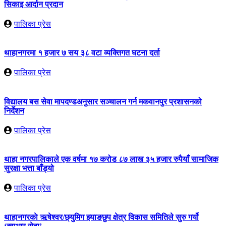
सिकाइ आर्दान प्रदान
पालिका प्रेस
थाहानगरमा १ हजार ७ सय ३८ वटा व्यक्तिगत घटना दर्ता
पालिका प्रेस
विद्यालय बस सेवा मापदण्डअनुसार सञ्चालन गर्न मकवानपुर प्रशासनको
निर्देशन
पालिका प्रेस
थाहा नगरपालिकाले एक वर्षमा १७ करोड ८७ लाख ३५ हजार रुपैयाँ सामाजिक
सुरक्षा भत्ता बाँड्यो
पालिका प्रेस
थाहानगरकाे ऋषेश्वर/छ्युमिग झ्याङछुप क्षेत्र विकास समितिले सुरु गर्यो