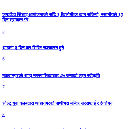
जगडाँडा सिंचाइ आयोजनाको साँढे ३ किलोमीटर काम सकियो, स्थानीयले ३२
दिन श्रमदान गरे
5
थाहामा ३ दिन कर शिविर सञ्चालन हुने
6
मकवानपुरको थाहा नगरपालिकाबाट ७७ जनाको श्रम स्वीकृति
7
सोल्टू युवा क्लबद्वारा थाहानगरको पाथीभरा मन्दिर सरसफाई र रंगरोगन
8