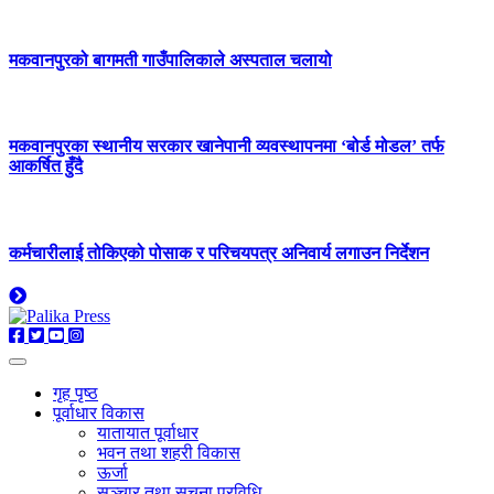
मकवानपुरको बागमती गाउँपालिकाले अस्पताल चलायो
मकवानपुरका स्थानीय सरकार खानेपानी व्यवस्थापनमा ‘बोर्ड मोडल’ तर्फ
आकर्षित हुँदै
कर्मचारीलाई तोकिएको पोसाक र परिचयपत्र अनिवार्य लगाउन निर्देशन
गृह पृष्ठ
पूर्वाधार विकास
यातायात पूर्वाधार
भवन तथा शहरी विकास
ऊर्जा
सञ्चार तथा सूचना प्रविधि