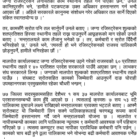
जग्गा रजिस्ट्रेसन लगायतका काम स्थानीय तहले गर्न पाएको छैन,’ उनले
कान्तिपुरसँग भने, ‘हामीले पटकपटक उक्त अधिकार हस्तान्तरण गर्न भन्दै
आएका छौं । अहिले सरकारले कानुनमा संशोधन गरेर अधिकार तल सार्ने दिएको
संकेत स्वागतयोग्य छ ।’
तर, कामसँगै स्रोत पनि तल सार्नुपर्ने उनले बताए । जग्गा रजिस्ट्रेसन शुल्कको
शतप्रतिशत हिस्सा स्थानीय तहले राख्न पाउनुपर्ने आफूहरूको माग रहेको उनले
बताए । ‘मन्त्रालयले काम लैजानु भनेको छ । तर, कर्मचारी र स्रोत दिँदैनौं
भनिरहेको छ,’ उनले भने, ‘त्यस्तो हो भने रजिस्ट्रेसनको राजस्व पालिकामै
छोड्नुपर्ने, हामीले भनिरहेका छौं ।’
मालपोत कार्यालयबाट जग्गा रजिस्ट्रेसनमा उठ्ने गरेको राजस्वको ६० प्रतिशत
स्थानीय तहले र ४० प्रतिशत प्रदेश सरकारले पाउँदै आएका छन् । लाभकर
संघ सरकारले लिन्छ । जग्गाको मालपोत शुल्कको शतप्रतिशत स्थानीय तहले
पाउँछ । संघबाट स्रोतसहित कामको जिम्मेवारी आउनुपर्ने दाङ घोराही
उपमहानगरका प्रमुखसमेत रहेका चौधरी भन्छन् ।
७७ जिल्ला सदरमुकामसहित देशैभर १ सय ३७ मालपोत कार्यालयबाट भूमि
प्रशासनसम्बन्धी काम हुँदै आएको छ । त्यसलाई क्रमशः ७ सय ५३ वटै
पालिकामा पुर्‍याउने लक्ष्य राखिएको मन्त्रालयका प्रवक्ता भट्टले बताए । आफ्नै
स्रोतबाट यो जिम्मेवारी लिन सक्ने पालिकाहरूलाई चरणबद्ध रूपमा कार्य
जिम्मेवारी हस्तान्तरण गर्दै जाने मन्त्रालयको योजना छ । मालपोत र
नापीसम्बन्धी कामका लागि पालिकामा न्यूनतम ९ कर्मचारी आवश्यक पर्ने पहिचान
गरिएको छ । त्यसमा कम्प्युटर तथा नापीका प्राविधिक कर्मचारी पनि पर्छन् ।
कामको चाप बढी हुने ठूला पालिकामा भने योभन्दा बढी कर्मचारी आवश्यक पर्नेछ
।