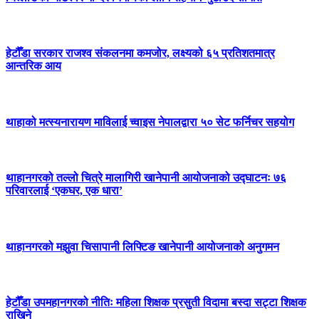
हेटौँडा सरकार राजश्व संकलनमा कमजोर, लक्ष्यको ६५ प्रतिशतमात्र
आन्तरिक आय
थाहाको मत्स्यनारायण माविलाई च्वाइस नेपालद्वारा ५० सेट फर्निचर सहयोग
थाहानगरको तल्लो चित्रे मालागिरी खानेपानी आयोजनाको उद्घाटनः ७६
परिवारलाई ‘एकघर, एक धारा’
थाहानगरको मझुवा चिसापानी लिफ्टिङ खानेपानी आयोजनाको अनुगमन
हेटौँडा उपमहानगरको नीतिः महिला शिक्षक प्रसुती विदामा बस्दा सट्टा शिक्षक
राखिने