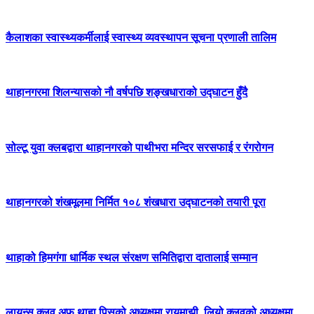
कैलाशका स्वास्थ्यकर्मीलाई स्वास्थ्य व्यवस्थापन सूचना प्रणाली तालिम
थाहानगरमा शिलन्यासको नौ वर्षपछि शङ्खधाराको उद्घाटन हुँदै
सोल्टू युवा क्लबद्वारा थाहानगरको पाथीभरा मन्दिर सरसफाई र रंगरोगन
थाहानगरको शंखमूलमा निर्मित १०८ शंखधारा उद्घाटनको तयारी पूरा
थाहाको हिमगंगा धार्मिक स्थल संरक्षण समितिद्वारा दातालाई सम्मान
लायन्स क्लव अफ थाहा पिसको अध्यक्षमा रायमाझी, लियो क्लवको अध्यक्षमा