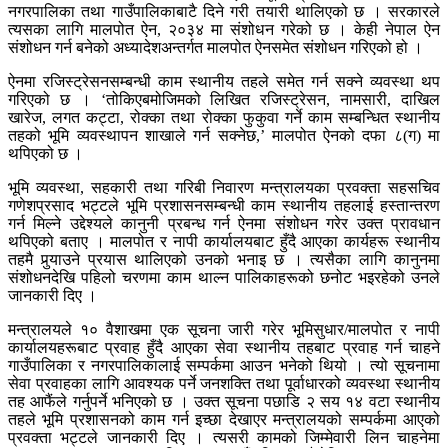
नगरपालिका तथा गाउँपालिकाबाटै दिने गरी तयारी थालिएको छ । सरकारले
त्यसका लागि मालपोत ऐन, २०३४ मा संशोधन गरेको छ । केही नेपाल ऐन
संशोधन गर्न बनेको अध्यादेशअन्तर्गत मालपोत ऐनसमेत संशोधन गरिएको हो ।
ऐनमा रजिस्ट्रेसनसम्बन्धी काम स्थानीय तहले समेत गर्न सक्ने व्यवस्था थप
गरिएको छ । ‘तोकिएबमोजिमको लिखित रजिस्ट्रेसन, नामसारी, दाखिल
खारेज, लगत कट्टा, रोक्का तथा रोक्का फुकुवा गर्ने काम सम्बन्धित स्थानीय
तहको भूमि व्यवस्थापन शाखाले गर्न सक्नेछ,’ मालपोत ऐनको दफा ८(ग) मा
थपिएको छ ।
भूमि व्यवस्था, सहकारी तथा गरिबी निवारण मन्त्रालयका प्रवक्ता सहसचिव
गणेशप्रसाद भट्टले भूमि प्रशासनसम्बन्धी काम स्थानीय तहलाई हस्तान्तरण
गर्न मिल्ने उद्देश्यले कानुनी प्रबन्ध गर्न ऐनमा संशोधन गरेर उक्त प्रावधान
थपिएको बताए । मालपोत र नापी कार्यालयबाट हुँदै आएका कार्यहरू स्थानीय
तहमै पुर्‍याउने प्रयास थालिएको उनको भनाइ छ । त्यसैका लागि कानुनमा
संशोधनदेखि पहिलो चरणमा काम थाल्न पालिकाहरूको छनोट भइरहेको उनले
जानकारी दिए ।
मन्त्रालयले १० वैशाखमा एक सूचना जारी गरेर भूमिसुधार/मालपोत र नापी
कार्यालयहरूबाट प्रवाह हुँदै आएका सेवा स्थानीय तहबाट प्रवाह गर्न चाहने
गाउँपालिका र नगरपालिकालाई सम्पर्कमा आउन भनेको थियो । त्यो सूचनामा
सेवा प्रवाहका लागि आवश्यक पर्ने जनशक्ति तथा पूर्वाधारको व्यवस्था स्थानीय
तह आफैंले गर्नुपर्ने भनिएको छ । उक्त सूचना पछाडि २ सय १४ वटा स्थानीय
तहले भूमि प्रशासनको काम गर्न इच्छा देखाएर मन्त्रालयको सम्पर्कमा आएको
प्रवक्ता भट्टले जानकारी दिए । त्यसरी कामको जिम्मेवारी लिन चाहनेमा