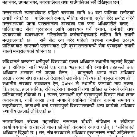
महानगर, उपमहानगर, नगरपालिका तथा गाउँपालिका सबै देखिएका छन् ।
मन्त्रालयले त्यसमध्येबाट पहिलो चरणका लागि ३५ वटा पालिका छनोटको
तयारी गरेको छ । पालिकाको क्षमता, भौतिक संरचना, स्रोत हेरेर छनोट गरिने
मन्त्रालयको जग्गा प्रशासनका शाखाका एक जना अधिकारीले बताए ।
पालिकाबाट सेवा प्रवाहका लागि आवश्यक पर्ने स्थान, कर्मचारी तथा
उपकरणको व्यवस्थापन गरिसकेपछि कर्मचारीहरूलाई तालिम दिने तयारी
मन्त्रालयको छ । सबै सेट अप गरेर पहिलो चरणमा कम्तीमा ३०/३५
पालिकाबाट साउनको प्रारम्भबाट भूमि प्रशासनसम्बन्धी सेवा प्रवाहको तयारी
थाल्ने मन्त्रालयको योजना छ ।
संविधानले घरजग्गा धनीपुर्जा वितरणको एकल अधिकार स्थानीय तहलाई दिएको
छ । संविधान जारी भएको एक दशक भइसक्दा पनि स्थानीय तहहरूले उक्त
अधिकार अभ्यास गर्न पाएका छैनन् । कानुनको अभाव तथा अधिकार
हस्तान्तरणमा संघ सरकारले देखाएको उदासीनता नै त्यसको प्रमुख कारण हो ।
स्थानीय सरकार सञ्चालन ऐन, २०७४ ले स्थानीय जग्गाको नाप नक्सा,
कित्ताकाट, हाल साविक, रजिस्ट्रेसन नामसारी तथा दाखिल खारेजको अधिकार
पालिकालाई तोकेको छ । त्यस्तै, जग्गाधनी दर्ता प्रमाणपुर्जा वितरण तथा लगत
व्यवस्थापन, नापी नक्सा तथा जग्गाको स्वामित्व निर्धारण कार्यमा समन्वय र
सहजीकरण, जग्गाधनी दर्ता प्रमाणपुर्जा वितरणसम्बन्धी अन्य कार्यको अधिकार
स्थानीय तहलाई तोकिएको छ ।
नगरपालिका संघका महासचिव नरूलाल चौधरी संविधान र संघीयता
कार्यान्वयनतर्फ सरकारले चाल्न खोजेको कदमको स्वागत गर्छन् । ‘संविधानले
अधिकार दिएको छ । तर, संघ सरकारले अधिकार हस्तान्तरण नगर्दा अहिलेसम्म