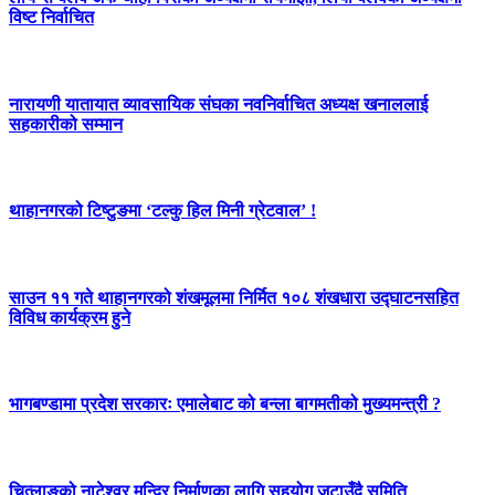
विष्ट निर्वाचित
नारायणी यातायात व्यावसायिक संघका नवनिर्वाचित अध्यक्ष खनाललाई
सहकारीको सम्मान
थाहानगरको टिष्टुङमा ‘टल्कु हिल मिनी ग्रेटवाल’ !
साउन ११ गते थाहानगरको शंखमूलमा निर्मित १०८ शंखधारा उद्घाटनसहित
विविध कार्यक्रम हुने
भागबण्डामा प्रदेश सरकारः एमालेबाट को बन्ला बागमतीको मुख्यमन्त्री ?
चित्लाङको नाटेश्वर मन्दिर निर्माणका लागि सहयोग जुटाउँदै समिति