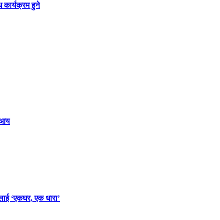
ार्यक्रम हुने
क आय
लाई ‘एकघर, एक धारा’