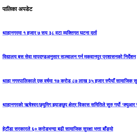
पालिका अपडेट
थाहानगरमा १ हजार ७ सय ३८ वटा व्यक्तिगत घटना दर्ता
विद्यालय बस सेवा मापदण्डअनुसार सञ्चालन गर्न मकवानपुर प्रशासनको निर्देशन
थाहा नगरपालिकाले एक वर्षमा १७ करोड ८७ लाख ३५ हजार रुपैयाँ सामाजिक सुरक्ष
थाहानगरकाे ऋषेश्वर/छ्युमिग झ्याङछुप क्षेत्र विकास समितिले सुरु गर्यो ‘क्युआर 
हेटौंडा सरकारले ६० करोडभन्दा बढी सामाजिक सुरक्षा भत्ता बाँड्यो