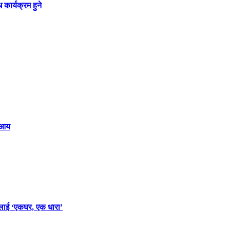
ार्यक्रम हुने
क आय
लाई ‘एकघर, एक धारा’