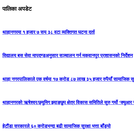
पालिका अपडेट
थाहानगरमा १ हजार ७ सय ३८ वटा व्यक्तिगत घटना दर्ता
विद्यालय बस सेवा मापदण्डअनुसार सञ्चालन गर्न मकवानपुर प्रशासनको निर्देशन
थाहा नगरपालिकाले एक वर्षमा १७ करोड ८७ लाख ३५ हजार रुपैयाँ सामाजिक सुरक्ष
थाहानगरकाे ऋषेश्वर/छ्युमिग झ्याङछुप क्षेत्र विकास समितिले सुरु गर्यो ‘क्युआर 
हेटौंडा सरकारले ६० करोडभन्दा बढी सामाजिक सुरक्षा भत्ता बाँड्यो