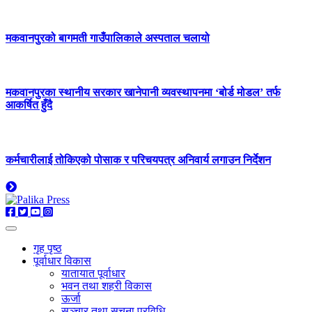
मकवानपुरको बागमती गाउँपालिकाले अस्पताल चलायो
मकवानपुरका स्थानीय सरकार खानेपानी व्यवस्थापनमा ‘बोर्ड मोडल’ तर्फ
आकर्षित हुँदै
कर्मचारीलाई तोकिएको पोसाक र परिचयपत्र अनिवार्य लगाउन निर्देशन
गृह पृष्ठ
पूर्वाधार विकास
यातायात पूर्वाधार
भवन तथा शहरी विकास
ऊर्जा
सञ्चार तथा सूचना प्रविधि