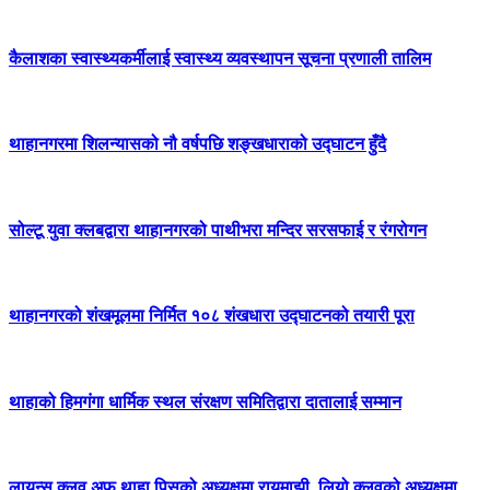
कैलाशका स्वास्थ्यकर्मीलाई स्वास्थ्य व्यवस्थापन सूचना प्रणाली तालिम
थाहानगरमा शिलन्यासको नौ वर्षपछि शङ्खधाराको उद्घाटन हुँदै
सोल्टू युवा क्लबद्वारा थाहानगरको पाथीभरा मन्दिर सरसफाई र रंगरोगन
थाहानगरको शंखमूलमा निर्मित १०८ शंखधारा उद्घाटनको तयारी पूरा
थाहाको हिमगंगा धार्मिक स्थल संरक्षण समितिद्वारा दातालाई सम्मान
लायन्स क्लव अफ थाहा पिसको अध्यक्षमा रायमाझी, लियो क्लवको अध्यक्षमा