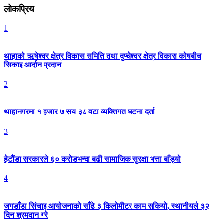
लोकप्रिय
1
थाहाको ऋषेश्वर क्षेत्र विकास समिति तथा दुप्चेश्वर क्षेत्र विकास कोषबीच
सिकाइ आर्दान प्रदान
2
थाहानगरमा १ हजार ७ सय ३८ वटा व्यक्तिगत घटना दर्ता
3
हेटौंडा सरकारले ६० करोडभन्दा बढी सामाजिक सुरक्षा भत्ता बाँड्यो
4
जगडाँडा सिंचाइ आयोजनाको साँढे ३ किलोमीटर काम सकियो, स्थानीयले ३२
दिन श्रमदान गरे