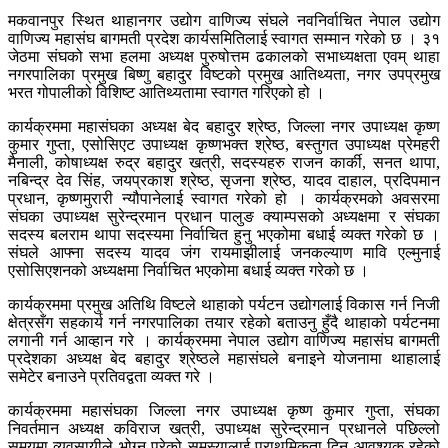
मकवानपुर स्थित थाहानगर उद्योग वाणिज्य संघले नवनिर्वाचित नेपाल उद्योग
वाणिज्य महासंघ बागमती प्रदेश कार्यसमितिलाई स्वागत सम्मान गरेको छ । ३१
जेठमा संघको सभा हलमा अध्यक्ष पुरुषोत्तम ढकालको सभाध्यक्षता एवम् थाहा
नगरपालिका प्रमुख बिष्णु बहादुर विष्टको प्रमुख आतिथ्यता, नगर उपप्रमुख
भरत गोपालीको विशिष्ट आतिथ्यतामा स्वागत गरिएको हो ।
कार्यक्रममा महासंघका अध्यक्ष बेद बहादुर श्रेष्ठ, जिल्ला नगर उपाध्यक्ष कृष्ण
कुमार गुप्ता, एसोसिएट उपाध्यक्ष कृष्णभक्त श्रेष्ठ, बस्तुगत उपाध्यक्ष प्रेमहरी
मैनाली, कोषाध्यक्ष रुद्र बहादुर खत्री, सदस्यहरु राजन कार्की, सनत थापा,
नबिन्द्र देव सिंह, जयप्रकाश श्रेष्ठ, सृजना श्रेष्ठ, यादव दाहाल, प्रदिपमान
प्रधान, कृष्णमुरारी न्यौपानेलाई स्वागत गरेको हो । कार्यक्रमको अवसरमा
संघका उपाध्यक्ष सुरेन्द्रमान प्रधान पालुङ क्याम्पसको अध्यक्षमा र संघका
सदस्य बलराम थापा सदस्यमा निर्वाचित हुनु भएकोमा बधाई व्यक्त गरेको छ ।
संघले आफ्ना सदस्य यादव जंग रायमाझीलाई जनकल्याण मावि एल्मुनाई
एसोसिएशनको अध्यक्षमा निर्वाचित भएकोमा बधाई व्यक्त गरेको छ ।
कार्यक्रममा प्रमुख अतिथि विष्टले थाहाको पर्यटन उद्योगलाई विकास गर्न निजी
क्षेत्रसँग सहकार्य गर्न नगरपालिका तयार रहेको बताउनु हुँदै थाहाको पर्यटनमा
लगानी गर्न आव्हान गरे । कार्यक्रममा नेपाल उद्योग वाणिज्य महासंघ बागमती
प्रदेशका अध्यक्ष बेद बहादुर श्रेष्ठले महासंघले बनाइने योजनामा थाहालाई
समेटेर बनाउने प्रतिवद्वता व्यक्त गरे ।
कार्यक्रममा महासंघका जिल्ला नगर उपाध्यक्ष कृष्ण कुमार गुप्ता, संघका
निवर्तमान अध्यक्ष कविराज खत्री, उपाध्यक्ष सुरेन्द्रमान प्रधानले पछिल्लो
समयमा व्यवसायीले भोग्नु परेको समस्यालाई प्राथमिकता दिन आवश्यक रहेको