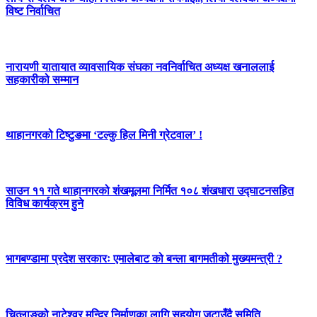
विष्ट निर्वाचित
नारायणी यातायात व्यावसायिक संघका नवनिर्वाचित अध्यक्ष खनाललाई
सहकारीको सम्मान
थाहानगरको टिष्टुङमा ‘टल्कु हिल मिनी ग्रेटवाल’ !
साउन ११ गते थाहानगरको शंखमूलमा निर्मित १०८ शंखधारा उद्घाटनसहित
विविध कार्यक्रम हुने
भागबण्डामा प्रदेश सरकारः एमालेबाट को बन्ला बागमतीको मुख्यमन्त्री ?
चित्लाङको नाटेश्वर मन्दिर निर्माणका लागि सहयोग जुटाउँदै समिति