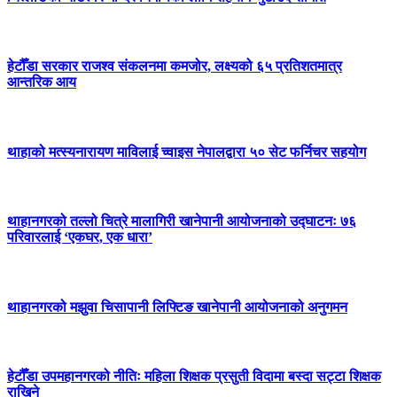
हेटौँडा सरकार राजश्व संकलनमा कमजोर, लक्ष्यको ६५ प्रतिशतमात्र
आन्तरिक आय
थाहाको मत्स्यनारायण माविलाई च्वाइस नेपालद्वारा ५० सेट फर्निचर सहयोग
थाहानगरको तल्लो चित्रे मालागिरी खानेपानी आयोजनाको उद्घाटनः ७६
परिवारलाई ‘एकघर, एक धारा’
थाहानगरको मझुवा चिसापानी लिफ्टिङ खानेपानी आयोजनाको अनुगमन
हेटौँडा उपमहानगरको नीतिः महिला शिक्षक प्रसुती विदामा बस्दा सट्टा शिक्षक
राखिने