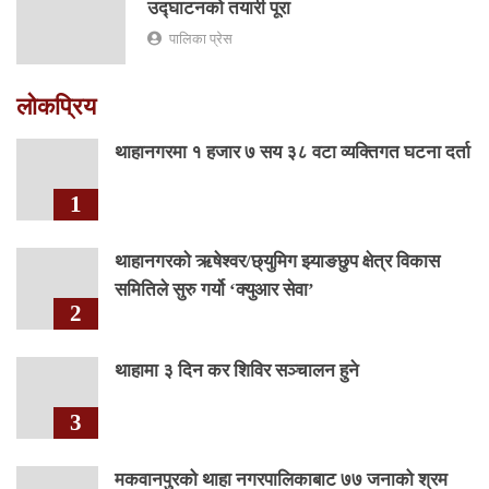
उद्घाटनको तयारी पूरा
पालिका प्रेस
लोकप्रिय
थाहानगरमा १ हजार ७ सय ३८ वटा व्यक्तिगत घटना दर्ता
1
थाहानगरकाे ऋषेश्वर/छ्युमिग झ्याङछुप क्षेत्र विकास
समितिले सुरु गर्यो ‘क्युआर सेवा’
2
थाहामा ३ दिन कर शिविर सञ्चालन हुने
3
मकवानपुरको थाहा नगरपालिकाबाट ७७ जनाको श्रम