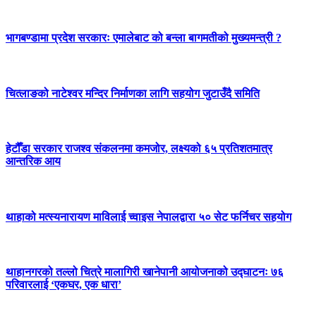
भागबण्डामा प्रदेश सरकारः एमालेबाट को बन्ला बागमतीको मुख्यमन्त्री ?
चित्लाङको नाटेश्वर मन्दिर निर्माणका लागि सहयोग जुटाउँदै समिति
हेटौँडा सरकार राजश्व संकलनमा कमजोर, लक्ष्यको ६५ प्रतिशतमात्र
आन्तरिक आय
थाहाको मत्स्यनारायण माविलाई च्वाइस नेपालद्वारा ५० सेट फर्निचर सहयोग
थाहानगरको तल्लो चित्रे मालागिरी खानेपानी आयोजनाको उद्घाटनः ७६
परिवारलाई ‘एकघर, एक धारा’