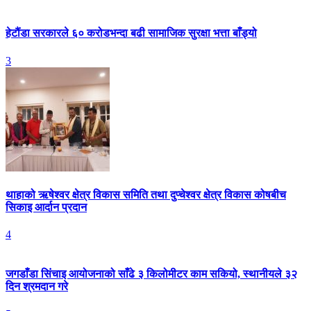
हेटौंडा सरकारले ६० करोडभन्दा बढी सामाजिक सुरक्षा भत्ता बाँड्यो
3
थाहाको ऋषेश्वर क्षेत्र विकास समिति तथा दुप्चेश्वर क्षेत्र विकास कोषबीच
सिकाइ आर्दान प्रदान
4
जगडाँडा सिंचाइ आयोजनाको साँढे ३ किलोमीटर काम सकियो, स्थानीयले ३२
दिन श्रमदान गरे