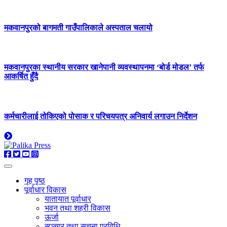
मकवानपुरको बागमती गाउँपालिकाले अस्पताल चलायो
मकवानपुरका स्थानीय सरकार खानेपानी व्यवस्थापनमा ‘बोर्ड मोडल’ तर्फ
आकर्षित हुँदै
कर्मचारीलाई तोकिएको पोसाक र परिचयपत्र अनिवार्य लगाउन निर्देशन
गृह पृष्ठ
पूर्वाधार विकास
यातायात पूर्वाधार
भवन तथा शहरी विकास
ऊर्जा
सञ्चार तथा सूचना प्रविधि