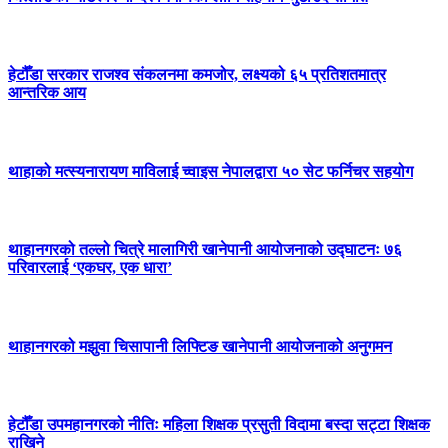
हेटौँडा सरकार राजश्व संकलनमा कमजोर, लक्ष्यको ६५ प्रतिशतमात्र
आन्तरिक आय
थाहाको मत्स्यनारायण माविलाई च्वाइस नेपालद्वारा ५० सेट फर्निचर सहयोग
थाहानगरको तल्लो चित्रे मालागिरी खानेपानी आयोजनाको उद्घाटनः ७६
परिवारलाई ‘एकघर, एक धारा’
थाहानगरको मझुवा चिसापानी लिफ्टिङ खानेपानी आयोजनाको अनुगमन
हेटौँडा उपमहानगरको नीतिः महिला शिक्षक प्रसुती विदामा बस्दा सट्टा शिक्षक
राखिने