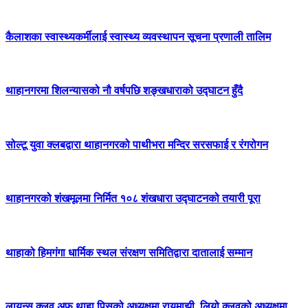
कैलाशका स्वास्थ्यकर्मीलाई स्वास्थ्य व्यवस्थापन सूचना प्रणाली तालिम
थाहानगरमा शिलन्यासको नौ वर्षपछि शङ्खधाराको उद्घाटन हुँदै
सोल्टू युवा क्लबद्वारा थाहानगरको पाथीभरा मन्दिर सरसफाई र रंगरोगन
थाहानगरको शंखमूलमा निर्मित १०८ शंखधारा उद्घाटनको तयारी पूरा
थाहाको हिमगंगा धार्मिक स्थल संरक्षण समितिद्वारा दातालाई सम्मान
लायन्स क्लव अफ थाहा पिसको अध्यक्षमा रायमाझी, लियो क्लवको अध्यक्षमा