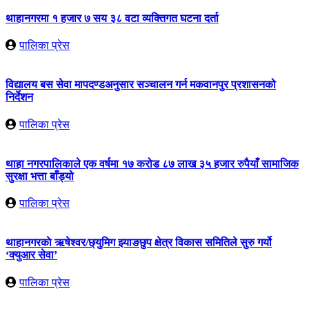
थाहानगरमा १ हजार ७ सय ३८ वटा व्यक्तिगत घटना दर्ता
पालिका प्रेस
विद्यालय बस सेवा मापदण्डअनुसार सञ्चालन गर्न मकवानपुर प्रशासनको
निर्देशन
पालिका प्रेस
थाहा नगरपालिकाले एक वर्षमा १७ करोड ८७ लाख ३५ हजार रुपैयाँ सामाजिक
सुरक्षा भत्ता बाँड्यो
पालिका प्रेस
थाहानगरकाे ऋषेश्वर/छ्युमिग झ्याङछुप क्षेत्र विकास समितिले सुरु गर्यो
‘क्युआर सेवा’
पालिका प्रेस