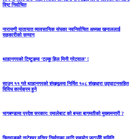
विष्ट निर्वाचित
नारायणी यातायात व्यावसायिक संघका नवनिर्वाचित अध्यक्ष खनाललाई
सहकारीको सम्मान
थाहानगरको टिष्टुङमा ‘टल्कु हिल मिनी ग्रेटवाल’ !
साउन ११ गते थाहानगरको शंखमूलमा निर्मित १०८ शंखधारा उद्घाटनसहित
विविध कार्यक्रम हुने
भागबण्डामा प्रदेश सरकारः एमालेबाट को बन्ला बागमतीको मुख्यमन्त्री ?
चित्लाङको नाटेश्वर मन्दिर निर्माणका लागि सहयोग जुटाउँदै समिति