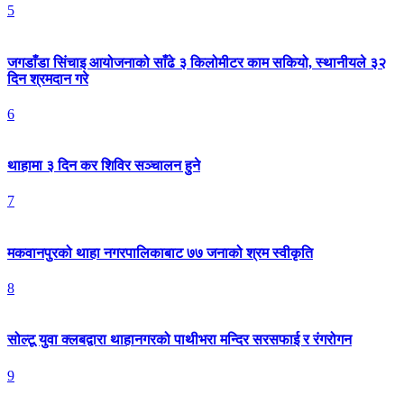
5
जगडाँडा सिंचाइ आयोजनाको साँढे ३ किलोमीटर काम सकियो, स्थानीयले ३२
दिन श्रमदान गरे
6
थाहामा ३ दिन कर शिविर सञ्चालन हुने
7
मकवानपुरको थाहा नगरपालिकाबाट ७७ जनाको श्रम स्वीकृति
8
सोल्टू युवा क्लबद्वारा थाहानगरको पाथीभरा मन्दिर सरसफाई र रंगरोगन
9