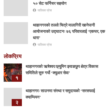
५० सेट फर्निचर सहयोग
पालिका प्रेस
थाहानगरको तल्लो चित्रे मालागिरी खानेपानी
आयोजनाको उद्घाटनः ७६ परिवारलाई ‘एकघर, एक
धारा’
पालिका प्रेस
लोकप्रिय
थाहानगरकाे ऋषेश्वर/छ्युमिग झ्याङछुप क्षेत्र विकास
समितिले सुरु गर्यो ‘क्युआर सेवा’
१
थाहानगरः साउनमा संस्था र समुदायको ‘सरसफाई
क्याम्पियन’
२