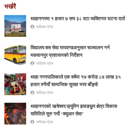
भर्खरै
थाहानगरमा १ हजार ७ सय ३८ वटा व्यक्तिगत घटना दर्ता
पालिका प्रेस
विद्यालय बस सेवा मापदण्डअनुसार सञ्चालन गर्न
मकवानपुर प्रशासनको निर्देशन
पालिका प्रेस
थाहा नगरपालिकाले एक वर्षमा १७ करोड ८७ लाख ३५
हजार रुपैयाँ सामाजिक सुरक्षा भत्ता बाँड्यो
पालिका प्रेस
थाहानगरकाे ऋषेश्वर/छ्युमिग झ्याङछुप क्षेत्र विकास
समितिले सुरु गर्यो ‘क्युआर सेवा’
पालिका प्रेस