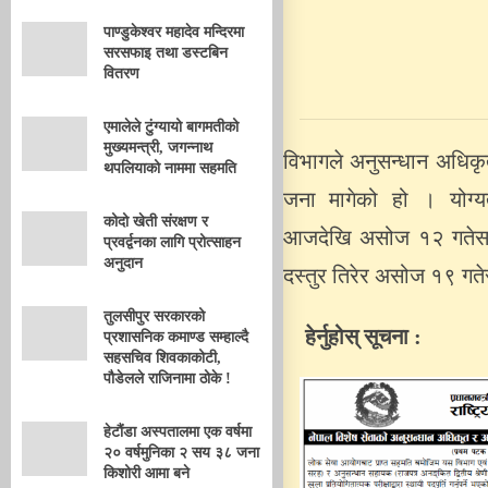
पाण्डुकेश्वर महादेव मन्दिरमा
सरसफाइ तथा डस्टबिन
वितरण
एमालेले टुंग्यायो बागमतीको
मुख्यमन्त्री, जगन्नाथ
विभागले अनुसन्धान अधि
थपलियाको नाममा सहमति
जना मागेको हो । योग्यत
कोदो खेती संरक्षण र
आजदेखि असोज १२ गतेसम्म
प्रवर्द्वनका लागि प्रोत्साहन
अनुदान
दस्तुर तिरेर असोज १९ गते
तुलसीपुर सरकारको
हेर्नुहोस् सूचना :
प्रशासनिक कमाण्ड सम्हाल्दै
सहसचिव शिवकाकोटी,
पौडेलले राजिनामा ठोके !
हेटौंडा अस्पतालमा एक वर्षमा
२० वर्षमुनिका २ सय ३८ जना
किशोरी आमा बने