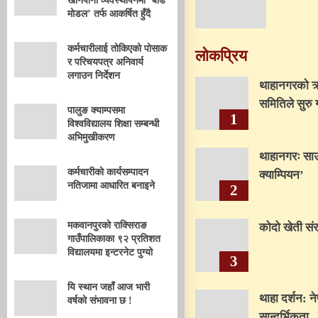
खानेपानी व्यवस्थापनमा ‘बोर्ड
मोडल’ तर्फ आकर्षित हुँदै
कर्मचारीलाई तोकिएको पोसाक
लोकप्रिय
र परिचयपत्र अनिवार्य
लगाउन निर्देशन
थाहानगरकाे ऋष
समितिले सुरु ग
पालुङ क्याम्पसमा
1
विश्वविद्यालय शिक्षा सम्बन्धी
अभिमुखीकरण
थाहानगरः सा
कर्मचारीको कार्यसम्पादन
क्याम्पियन’
नतिजामा आधारित बनाइने
2
मकवानपुरको राक्सिराङ
कोदो खेती संरक
गाउँपालिकाका ९२ प्रतिशत
विद्यालयमा इन्टरनेट पुग्यो
3
यि स्थान जहाँ आज भारी
थाहा दर्शन:
वर्षको संभावना छ !
सान्दर्भिकता