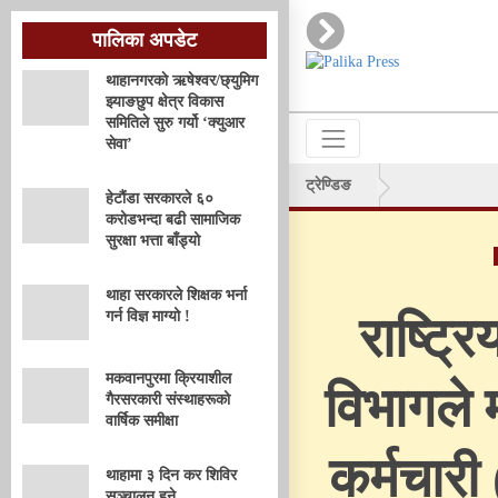
पालिका अपडेट
थाहानगरकाे ऋषेश्वर/छ्युमिग
झ्याङछुप क्षेत्र विकास
समितिले सुरु गर्यो ‘क्युआर
सेवा’
ट्रेण्डिङ
हेटौंडा सरकारले ६०
करोडभन्दा बढी सामाजिक
सुरक्षा भत्ता बाँड्यो
थाहा सरकारले शिक्षक भर्ना
गर्न विज्ञ माग्यो !
राष्ट्र
मकवानपुरमा क्रियाशील
विभागले 
गैरसरकारी संस्थाहरूको
वार्षिक समीक्षा
कर्मचारी
थाहामा ३ दिन कर शिविर
सञ्चालन हुने