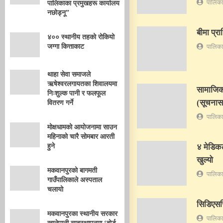
पालिका
पालिकाका प्रमुखहरू कार्यालय
नछोड्नू”
बीमा प्र
४०० स्थानीय तहको रोकियो
पालिका
जग्गा कित्ताकाट
थाहा सेवा समाजले
ऋषेश्वरलगायतका शिवालयमा
सामाजिक 
निःशुल्क पानी र फलफूल
(सूचनास
वितरण गर्ने
पालिका
मोक्षधामको आयोजनामा साउन
महिनाको चारै सोमबार आरती
४ मेडि
हुने
खुल्यो
मकवानपुरको बागमती
पालिका
गाउँपालिकाले अस्पताल
चलायो
सिडिएससि
मकवानपुरका स्थानीय सरकार
पालिका