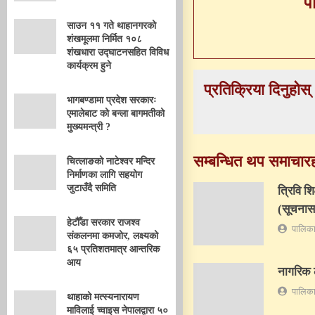
प
साउन ११ गते थाहानगरको
शंखमूलमा निर्मित १०८
शंखधारा उद्घाटनसहित विविध
कार्यक्रम हुने
प्रतिक्रिया दिनुहोस्
भागबण्डामा प्रदेश सरकारः
एमालेबाट को बन्ला बागमतीको
मुख्यमन्त्री ?
सम्बन्धित थप समाचार
चित्लाङको नाटेश्वर मन्दिर
निर्माणका लागि सहयोग
जुटाउँदै समिति
त्रिवि श
(सूचनास
हेटौँडा सरकार राजश्व
पालिका
संकलनमा कमजोर, लक्ष्यको
६५ प्रतिशतमात्र आन्तरिक
आय
नागरिक ल
पालिका
थाहाको मत्स्यनारायण
माविलाई च्वाइस नेपालद्वारा ५०