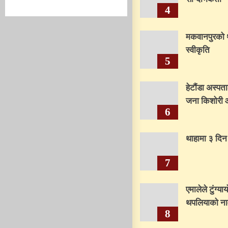
4
मकवानपुरको 
स्वीकृति
5
हेटौंडा अस्पत
जना किशोरी 
6
थाहामा ३ दिन
7
एमालेले टुंग्य
थपलियाको ना
8