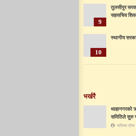
तुलसीपुर सरक
सहसचिव शिवका
9
स्थानीय सरका
10
भर्खरै
थाहानगरकाे ऋष
समितिले सुरु ग
पालिका प्रेस