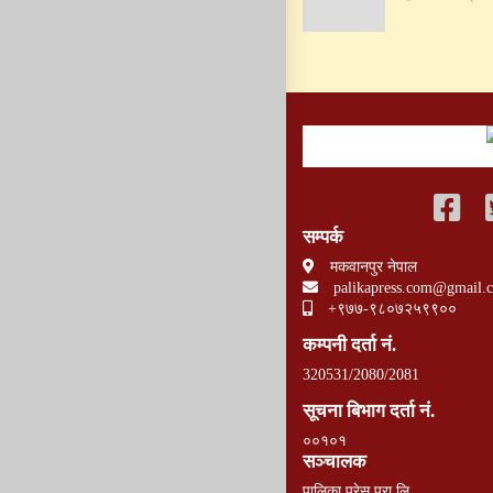
सम्पर्क
मकवानपुर नेपाल
palikapress.com@gmail.
+९७७-९८०७२५९९००
कम्पनी दर्ता नं.
320531/2080/2081
सूचना बिभाग दर्ता नं.
००१०१
सञ्चालक
पालिका प्रेस प्रा.लि.