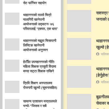
सेट फर्निचर सहयोग
सशस्त्र 
थाहानगरको तल्लो चित्रे
जनाको ला
मालागिरी खानेपानी
आयोजनाको उद्घाटनः ७६
परिवारलाई ‘एकघर, एक धारा’
थाहानगर
थाहानगरको मझुवा चिसापानी
लिफ्टिङ खानेपानी
खुल्यो [ह
आयोजनाको अनुगमन
पालिका
हेटौँडा उपमहानगरको नीतिः
महिला शिक्षक प्रसुती विदामा
थाहानगर
बस्दा सट्टा शिक्षक राखिने
[हेर्नुहो
पालिका
त्रिवि शिक्षण अस्पतालमा
रोजगारी खुल्यो (सूचनासहित)
बुढानीलक
सामान्य प्रशासन मन्त्रालयले
सेवाका क
भन्यो-“जिसस र सबै