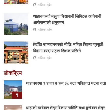
पालिका प्रेस
थाहानगरको मझुवा चिसापानी लिफ्टिङ खानेपानी
आयोजनाको अनुगमन
पालिका प्रेस
हेटौँडा उपमहानगरको नीतिः महिला शिक्षक प्रसुती
विदामा बस्दा सट्टा शिक्षक राखिने
पालिका प्रेस
लोकप्रिय
थाहानगरमा १ हजार ७ सय ३८ वटा व्यक्तिगत घटना दर्ता
१
थाहाको ऋषेश्वर क्षेत्र विकास समिति तथा दुप्चेश्वर क्षेत्र