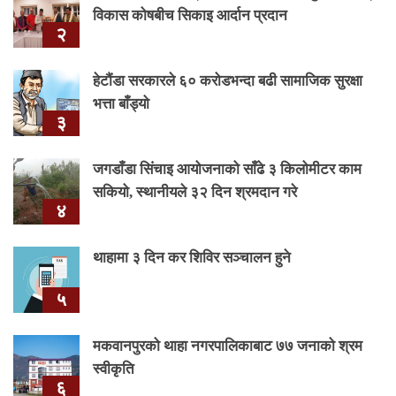
विकास कोषबीच सिकाइ आर्दान प्रदान
२
हेटौंडा सरकारले ६० करोडभन्दा बढी सामाजिक सुरक्षा
भत्ता बाँड्यो
३
जगडाँडा सिंचाइ आयोजनाको साँढे ३ किलोमीटर काम
सकियो, स्थानीयले ३२ दिन श्रमदान गरे
४
थाहामा ३ दिन कर शिविर सञ्चालन हुने
५
मकवानपुरको थाहा नगरपालिकाबाट ७७ जनाको श्रम
स्वीकृति
६