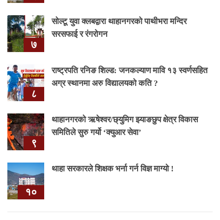
सोल्टू युवा क्लबद्वारा थाहानगरको पाथीभरा मन्दिर
सरसफाई र रंगरोगन
७
राष्ट्रपति रनिङ शिल्ड: जनकल्याण मावि १३ स्वर्णसहित
अग्र स्थानमा अरु विद्यालयको कति ?
८
थाहानगरकाे ऋषेश्वर/छ्युमिग झ्याङछुप क्षेत्र विकास
समितिले सुरु गर्यो ‘क्युआर सेवा’
९
थाहा सरकारले शिक्षक भर्ना गर्न विज्ञ माग्यो !
१०