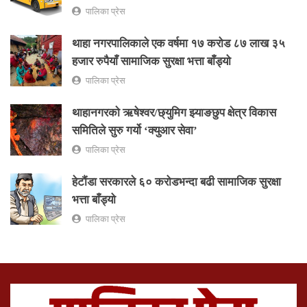
पालिका प्रेस
थाहा नगरपालिकाले एक वर्षमा १७ करोड ८७ लाख ३५
हजार रुपैयाँ सामाजिक सुरक्षा भत्ता बाँड्यो
पालिका प्रेस
थाहानगरकाे ऋषेश्वर/छ्युमिग झ्याङछुप क्षेत्र विकास
समितिले सुरु गर्यो ‘क्युआर सेवा’
पालिका प्रेस
हेटौंडा सरकारले ६० करोडभन्दा बढी सामाजिक सुरक्षा
भत्ता बाँड्यो
पालिका प्रेस