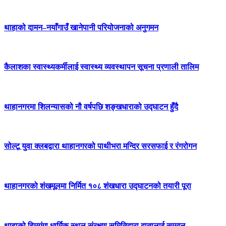
थाहाको दामन–नयाँगाउँ खानेपानी परियोजनाको अनुगमन
कैलाशका स्वास्थ्यकर्मीलाई स्वास्थ्य व्यवस्थापन सूचना प्रणाली तालिम
थाहानगरमा शिलन्यासको नौ वर्षपछि शङ्खधाराको उद्घाटन हुँदै
सोल्टू युवा क्लबद्वारा थाहानगरको पाथीभरा मन्दिर सरसफाई र रंगरोगन
थाहानगरको शंखमूलमा निर्मित १०८ शंखधारा उद्घाटनको तयारी पूरा
थाहाको हिमगंगा धार्मिक स्थल संरक्षण समितिद्वारा दातालाई सम्मान