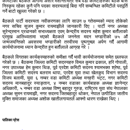
कमिटीको बैठकले आगामी असार मशान्तभित्र सबै वडा कमिटीहरुको बैठक बसि
निस्कृय रहेका कुनै पनि पदका सदस्यलाई बिदा गरि सम्बन्धित कमिटीले पदपूर्ति
गर्ने बाटो खुल्ला गरेको छ ।
बैठकले पार्टी सदस्यता नवीकरणका लागि साउन ७ गतेसम्मको म्याद तोकेको
नगर सचिव सुजन कुमार रायमाझीले जानकारी दिए । पार्टी नगर अध्यक्ष
सुरेन्द्रमान प्रधानको सभाध्यक्षता एवम् केन्द्रीय सदस्य महेश कुमार बर्तौलाको
प्रमुख आतिथ्यतामा भएको बैठकले जननेता मदन भण्डारीको ७५ औं
जन्मजयन्तिको अवसरमा भण्डारीको तस्वीरमा पुष्पगुच्छा अर्पण गर्दै आगामी
कार्ययोजनामा ध्यान केन्द्रीत हुन बर्तौलाले आग्रह गरे ।
बैठकले विगतका कार्यक्रमहरुको समीक्षा गर्दै भावी कार्ययोजनामा समेत छलफल
गरेको छ । बैठकमा जिल्ला कमिटी सदस्यहरु विमल कुमार ढकाल, हरि गोपाली,
नगर उपाध्यक्ष हेम कुमार थिङ, पूर्व प्रदेश कमिटी सदस्य श्यामभक्त श्रेष्ठ, पूर्व
जिल्ला कमिटी सदस्य बलराम थापा, प्रदेश युवा तथा खेलकुद विभाग सदस्य
विजय बलामी, युवा ६ नम्बर वडा कमिटी अध्यक्ष मनहरी भट्ट, नगर कमिटी
सदस्य मानबहादुर स्याङ्तान, ४ नम्बर वडाका कार्यबाहक अध्यक्ष ज्ञानेन्द्र
अधिकारी, ५ नम्बर वडा अध्यक्ष विष्णु बहादुर गुरुङ, राष्ट्रिय युवा संघ नेपालका
अध्यक्ष सुमन रायमाझी, नगर सदस्य जितबहादुर थोकर, नेपाल उत्पीडित जातीय
मुक्ति समाजका अध्यक्ष अशोक खातीलगायतले आफ्नो धारण राखेका थिए ।
पालिका प्रेस