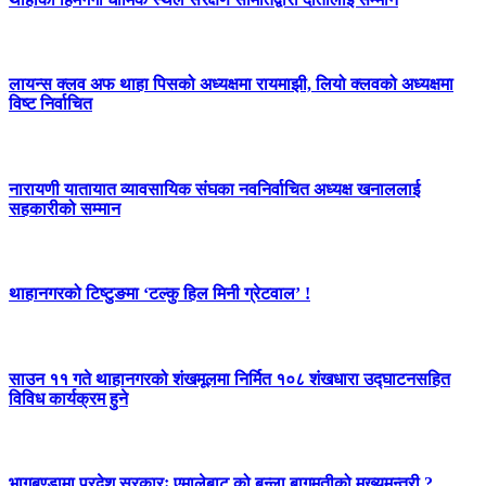
लायन्स क्लव अफ थाहा पिसको अध्यक्षमा रायमाझी, लियो क्लवको अध्यक्षमा
विष्ट निर्वाचित
नारायणी यातायात व्यावसायिक संघका नवनिर्वाचित अध्यक्ष खनाललाई
सहकारीको सम्मान
थाहानगरको टिष्टुङमा ‘टल्कु हिल मिनी ग्रेटवाल’ !
साउन ११ गते थाहानगरको शंखमूलमा निर्मित १०८ शंखधारा उद्घाटनसहित
विविध कार्यक्रम हुने
भागबण्डामा प्रदेश सरकारः एमालेबाट को बन्ला बागमतीको मुख्यमन्त्री ?