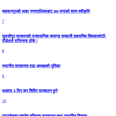
मकवानपुरको थाहा नगरपालिकाबाट ७७ जनाको श्रम स्वीकृति
7
तुलसीपुर सरकारको प्रशासनिक कमाण्ड सम्हाल्दै सहसचिव शिवकाकोटी,
पौडेलले राजिनामा ठोके !
8
स्थानीय सरकारमा वडा अध्यक्षको भुमिका
9
थाहामा ३ दिन कर शिविर सञ्चालन हुने
10
पाण्डुकेश्वर महादेव मन्दिरमा सरसफाइ तथा डस्टबिन वितरण