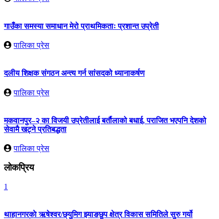
गाउँका समस्या समाधान मेरो प्राथमिकताः प्रशान्त उप्रेती
पालिका प्रेस
दलीय शिक्षक संगठन अन्त्य गर्न सांसदको ध्यानाकर्षण
पालिका प्रेस
मकवानपुर–२ का विजयी उप्रेतीलाई बर्तौलाको बधाई, पराजित भएपनि देशको
सेवामै खट्ने प्रतिबद्धता
पालिका प्रेस
लोकप्रिय
1
थाहानगरकाे ऋषेश्वर/छ्युमिग झ्याङछुप क्षेत्र विकास समितिले सुरु गर्यो