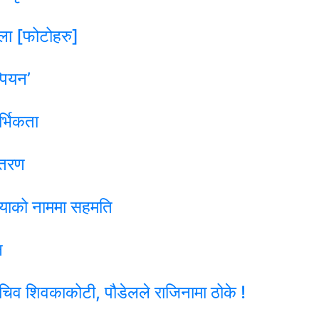
ला [फोटोहरु]
पियन’
्भिकता
ितरण
लियाको नाममा सहमति
न
िव शिवकाकोटी, पौडेलले राजिनामा ठोके !