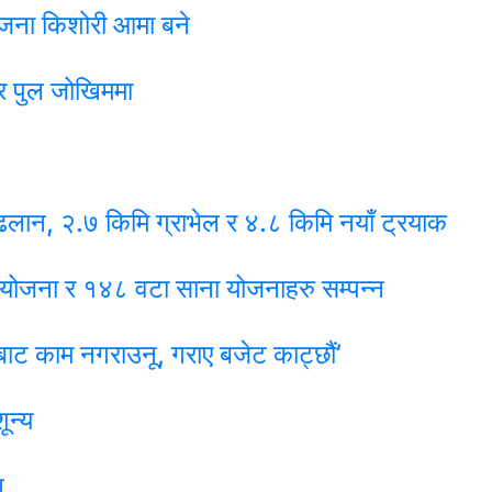
 जना किशोरी आमा बने
र पुल जोखिममा
लान, २.७ किमि ग्राभेल र ४.८ किमि नयाँ ट्रयाक
 आयोजना र १४८ वटा साना योजनाहरु सम्पन्न
बाट काम नगराउनू, गराए बजेट काट्छौं’
ून्य
न