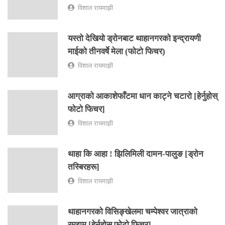
विशाल रायमाझी
यस्तो देखियो ड्रोनबाट थाहानगरको इन्द्रायणी
माईको तीनवर्षे मेला (फोटो फिचर)
विशाल रायमाझी
आग्राको आकाशेफाँटमा धान काट्ने चटारो [हेर्नुहोस्
फोटो फिचर]
विशाल रायमाझी
थाहा कि आहा ! झिलिमिली दामन-पालुङ [ड्रोन
तस्बिरहरू]
विशाल रायमाझी
थाहानगरको विसिङ्खेलमा चम्पेश्वर जात्राको
रमझम [हेर्नुहोस फोटो फिचर]