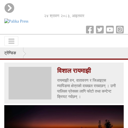
२४ श्रावण २०८३, आइतवार
ट्रेण्डिङ
विशाल रायमाझी
रायमाझी वन, वातावरण र जिआइएस
म्यापिङमा क्षेत्रको दख्खल राख्दछन् । उनी
पालिका प्रेसका लागि फोटो तथा कन्टेन्ट
क्रियट गर्दछन् ।