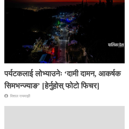
पर्यटकलाई लोभ्याउनेः ‘दामी दामन, आकर्षक
सिमभन्ज्याङ’ [हेर्नुहोस् फोटो फिचर]
विशाल रायमाझी