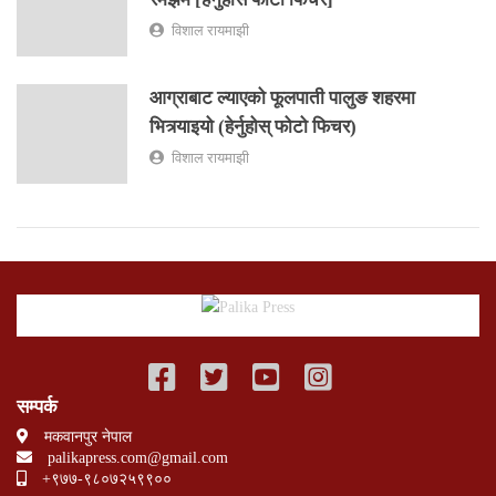
विशाल रायमाझी
आग्राबाट ल्याएको फूलपाती पालुङ शहरमा
भित्र्याइयो (हेर्नुहोस् फोटो फिचर)
विशाल रायमाझी
सम्पर्क
मकवानपुर नेपाल
palikapress.com@gmail.com
+९७७-९८०७२५९९००