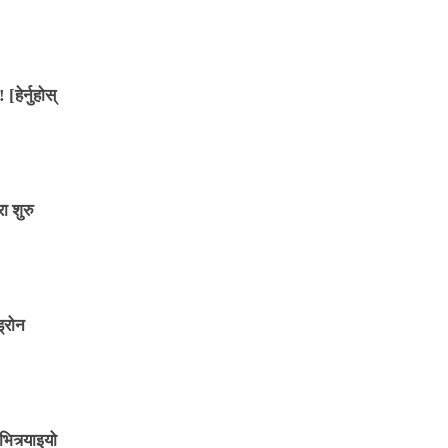
[हेर्नुहोस्
ा शुरु
्रोन
ित्र्याइयो