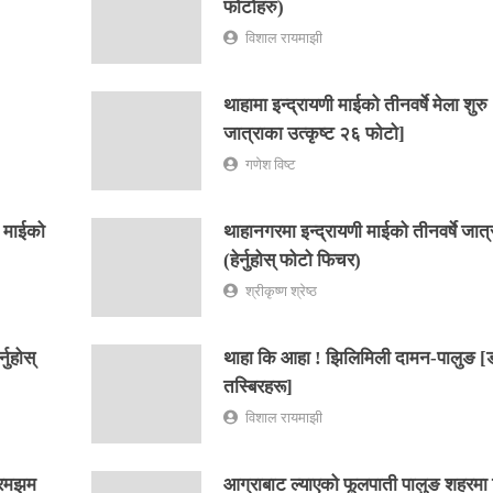
फोटोहरु)
विशाल रायमाझी
थाहामा इन्द्रायणी माईको तीनवर्षे मेला शुरु ! 
जात्राका उत्कृष्ट २६ फोटो]
गणेश विष्ट
ी माईको
थाहानगरमा इन्द्रायणी माईको तीनवर्षे जात्र
(हेर्नुहोस् फोटो फिचर)
श्रीकृष्ण श्रेष्ठ
नुहोस्
थाहा कि आहा ! झिलिमिली दामन-पालुङ [ड
तस्बिरहरू]
विशाल रायमाझी
 रमझम
आग्राबाट ल्याएको फूलपाती पालुङ शहरमा भ