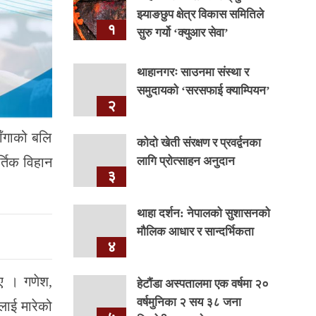
झ्याङछुप क्षेत्र विकास समितिले
१
सुरु गर्यो ‘क्युआर सेवा’
थाहानगरः साउनमा संस्था र
समुदायको ‘सरसफाई क्याम्पियन’
२
ाँगाको बलि
कोदो खेती संरक्षण र प्रवर्द्वनका
लागि प्रोत्साहन अनुदान
्तिक विहान
३
थाहा दर्शन: नेपालको सुशासनको
मौलिक आधार र सान्दर्भिकता
४
िए । गणेश,
हेटौंडा अस्पतालमा एक वर्षमा २०
वर्षमुनिका २ सय ३८ जना
शलाई मारेको