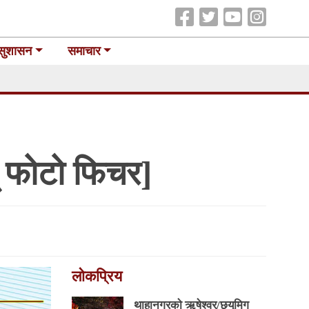
सुशासन
समाचार
स् फोटो फिचर]
लोकप्रिय
थाहानगरकाे ऋषेश्वर/छ्युमिग