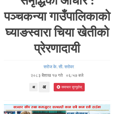
समृद्धिको आधार :
पञ्चकन्या गाउँपालिकाको
घ्याङस्वारा चिया खेतीको
प्रेरणादायी
सरोज के. सी. सरोवर
२०८३ बैशाख १७ गते ०६:५७ बजे
अ
अ
समाचार सुन्नुहोस्