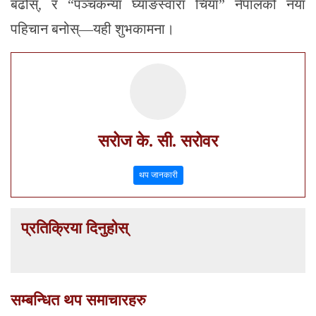
बढोस्, र “पञ्चकन्या घ्याङस्वारा चिया” नेपालको नयाँ
पहिचान बनोस्—यही शुभकामना।
सरोज के. सी. सरोवर
थप जानकारी
प्रतिक्रिया दिनुहोस्
सम्बन्धित थप समाचारहरु