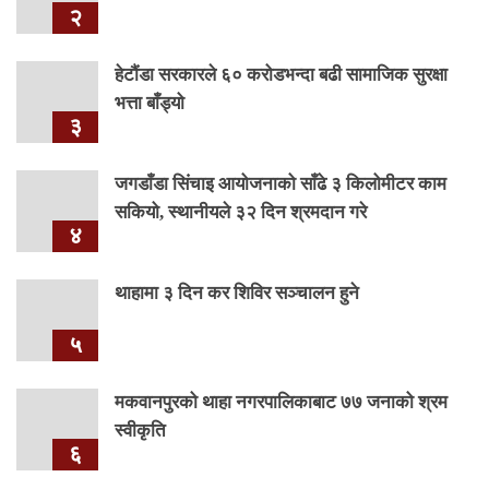
२
हेटौंडा सरकारले ६० करोडभन्दा बढी सामाजिक सुरक्षा
भत्ता बाँड्यो
३
जगडाँडा सिंचाइ आयोजनाको साँढे ३ किलोमीटर काम
सकियो, स्थानीयले ३२ दिन श्रमदान गरे
४
थाहामा ३ दिन कर शिविर सञ्चालन हुने
५
मकवानपुरको थाहा नगरपालिकाबाट ७७ जनाको श्रम
स्वीकृति
६