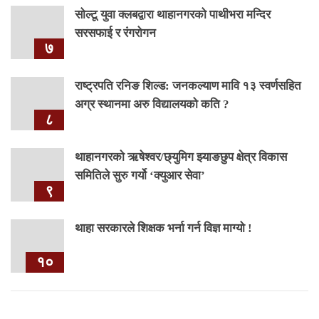
सोल्टू युवा क्लबद्वारा थाहानगरको पाथीभरा मन्दिर
सरसफाई र रंगरोगन
७
राष्ट्रपति रनिङ शिल्ड: जनकल्याण मावि १३ स्वर्णसहित
अग्र स्थानमा अरु विद्यालयको कति ?
८
थाहानगरकाे ऋषेश्वर/छ्युमिग झ्याङछुप क्षेत्र विकास
समितिले सुरु गर्यो ‘क्युआर सेवा’
९
थाहा सरकारले शिक्षक भर्ना गर्न विज्ञ माग्यो !
१०