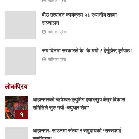
पालिका प्रेस
बीउ उत्पादन कार्यक्रम ५८ स्थानीय तहमा
सञ्चालन
पालिका प्रेस
सय दिनमा सरकारले के–के गर्‍यो ? हेर्नुहोस् पूर्णपाठ !
पालिका प्रेस
लोकप्रिय
थाहानगरकाे ऋषेश्वर/छ्युमिग झ्याङछुप क्षेत्र विकास
समितिले सुरु गर्यो ‘क्युआर सेवा’
१
थाहानगरः साउनमा संस्था र समुदायको ‘सरसफाई
क्याम्पियन’