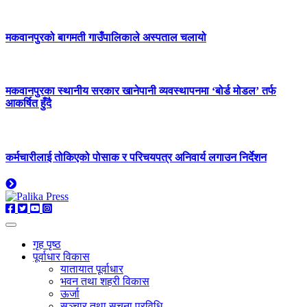
मकवानपुरको बागमती गाउँपालिकाले अस्पताल चलायो
मकवानपुरका स्थानीय सरकार खानेपानी व्यवस्थापनमा ‘बोर्ड मोडल’ तर्फ
आकर्षित हुँदै
कर्मचारीलाई तोकिएको पोसाक र परिचयपत्र अनिवार्य लगाउन निर्देशन
गृह पृष्ठ
पूर्वाधार विकास
यातायात पूर्वाधार
भवन तथा शहरी विकास
ऊर्जा
सञ्चार तथा सूचना प्रविधि