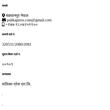
सम्पर्क
मकवानपुर नेपाल
palikapress.com@gmail.com
+९७७-९८०७२५९९००
कम्पनी दर्ता नं.
320531/2080/2081
सूचना बिभाग दर्ता नं.
००१०१
सञ्चालक
पालिका प्रेस प्रा.लि.
.
.