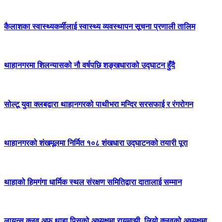
कैलाशका स्वास्थ्यकर्मीलाई स्वास्थ्य व्यवस्थापन सूचना प्रणाली तालिम
थाहानगरमा शिलन्यासको नौ वर्षपछि शङ्खधाराको उद्घाटन हुँदै
सोल्टू युवा क्लबद्वारा थाहानगरको पाथीभरा मन्दिर सरसफाई र रंगरोगन
थाहानगरको शंखमूलमा निर्मित १०८ शंखधारा उद्घाटनको तयारी पूरा
थाहाको हिमगंगा धार्मिक स्थल संरक्षण समितिद्वारा दातालाई सम्मान
लायन्स क्लव अफ थाहा पिसको अध्यक्षमा रायमाझी, लियो क्लवको अध्यक्षमा