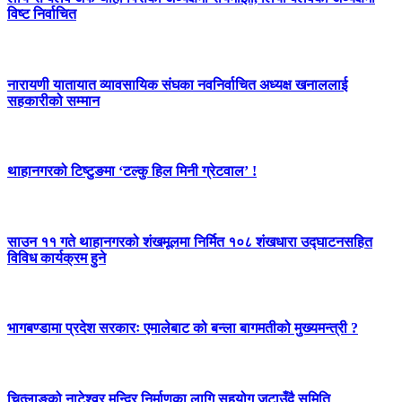
विष्ट निर्वाचित
नारायणी यातायात व्यावसायिक संघका नवनिर्वाचित अध्यक्ष खनाललाई
सहकारीको सम्मान
थाहानगरको टिष्टुङमा ‘टल्कु हिल मिनी ग्रेटवाल’ !
साउन ११ गते थाहानगरको शंखमूलमा निर्मित १०८ शंखधारा उद्घाटनसहित
विविध कार्यक्रम हुने
भागबण्डामा प्रदेश सरकारः एमालेबाट को बन्ला बागमतीको मुख्यमन्त्री ?
चित्लाङको नाटेश्वर मन्दिर निर्माणका लागि सहयोग जुटाउँदै समिति