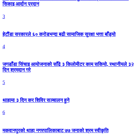
सिकाइ आर्दान प्रदान
3
हेटौंडा सरकारले ६० करोडभन्दा बढी सामाजिक सुरक्षा भत्ता बाँड्यो
4
जगडाँडा सिंचाइ आयोजनाको साँढे ३ किलोमीटर काम सकियो, स्थानीयले ३२
दिन श्रमदान गरे
5
थाहामा ३ दिन कर शिविर सञ्चालन हुने
6
मकवानपुरको थाहा नगरपालिकाबाट ७७ जनाको श्रम स्वीकृति