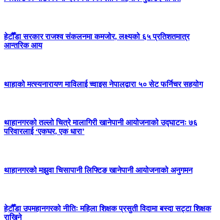
हेटौँडा सरकार राजश्व संकलनमा कमजोर, लक्ष्यको ६५ प्रतिशतमात्र
आन्तरिक आय
थाहाको मत्स्यनारायण माविलाई च्वाइस नेपालद्वारा ५० सेट फर्निचर सहयोग
थाहानगरको तल्लो चित्रे मालागिरी खानेपानी आयोजनाको उद्घाटनः ७६
परिवारलाई ‘एकघर, एक धारा’
थाहानगरको मझुवा चिसापानी लिफ्टिङ खानेपानी आयोजनाको अनुगमन
हेटौँडा उपमहानगरको नीतिः महिला शिक्षक प्रसुती विदामा बस्दा सट्टा शिक्षक
राखिने